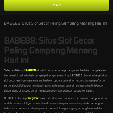
MAIN
BABE88: Situs Slot Gacor Paling Gampang Menang Hari Ini
BABE88: Situs Slot Gacor
Paling Gampang Menang
Hari Ini
Selamat datang di
BABE88
situs slot gacor terpercaya yang menghadirkan pengalaman
bermain slot online terbaik dengan peluang menang tinggi. BABE88 dikenal sebagai situs
slot gacor resmi yang selalu menghadirkan update permainan terbaru dengan performa
server stabil. Setiap pemain dapat menikmati sensasi bermain slot gacor hari ini dengan
sistem yang dirancang untuk memaksimalkan kemenangan secara konsisten.
Di BABE88, konsep
slot gacor
bukan sekadar klaim. Tim admin secara rutin menghadirkan
update bocoran slot gacor hari ini berdasarkan data permainan dan pola kemenangan
terkini. Informasi ini membantu pemain menentukan game yang sedang berada dalam