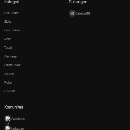
Kategori
Dukungan
Hot Games
Csbabe88
Slots
Live Casino
Race
Togel
Olahraga
Crash Game
Arcade
Poker
E-Sports
Komunitas
Facebook
Instagram