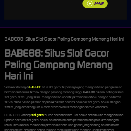
MAIN
BABE88: Situs Slot Gacor Paling Gampang Menang Hari Ini
BABE88: Situs Slot Gacor
Paling Gampang Menang
Hari Ini
Selamat datang di
BABE88
situs slot gacor terpercaya yang menghadirkan pengalaman
bermain slot online terbaik dengan peluang menang tinggi. BABE88 dikenal sebagai situs
slot gacor resmi yang selalu menghadirkan update permainan terbaru dengan performa
server stabil. Setiap pemain dapat menikmati sensasi bermain slot gacor hari ini dengan
sistem yang dirancang untuk memaksimalkan kemenangan secara konsisten.
Di BABE88, konsep
slot gacor
bukan sekadar klaim. Tim admin secara rutin menghadirkan
update bocoran slot gacor hari ini berdasarkan data permainan dan pola kemenangan
terkini. Informasi ini membantu pemain menentukan game yang sedang berada dalam
kondisi on fire, sehingga setiap taruhan memiliki peluang menang yang lebih besar.