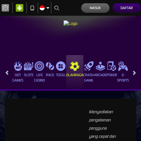
MASUK
DAFTAR
HOT
SLOTS
LIVE
RACE
TOGEL
OLAHRAGA
CRASH
ARCADE
POKER
E-
PROMO
GAMES
CASINO
GAME
SPORTS
Menyediakan
pengalaman
pengguna
yang cepat dan