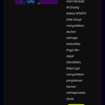
resmi tercepat,
IM (Inplay
Matrix) SPORTS
tidak hanya
menyediakan
taruhan
olahraga
berkualitas
tinggi dan
dapat
diandalkan,
tetapi juga
menyediakan
pengalaman
taruhan
olahraga kelas
dunia.