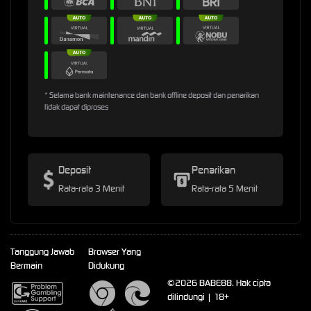
* Selama bank maintenance dan bank offline deposit dan penarikan
tidak dapat diproses
Deposit
Penarikan
Rata-rata 3 Menit
Rata-rata 5 Menit
Tanggung Jawab
Browser Yang
Bermain
Didukung
©2026 BABE88. Hak cipta
dilindungi | 18+