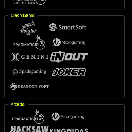
Crash Game
Arcade