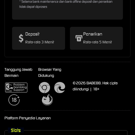
* Selama bank maintenance dan bank offline deposit dan penarikan
tidak dapat diproses
Deposit
Penarikan
Rata-rata 3 Menit
Rata-rata 5 Menit
Tanggung Jawab
Browser Yang
Bermain
Didukung
©2026 BABE88. Hak cipta
dilindungi | 18+
Platform Penyedia Layanan
Slots