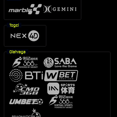
Togel
Olahraga