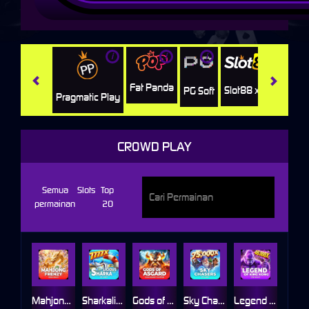
i
i
i
i
i
Facha
Fat Panda
Slot88 x PP
PG Soft
Pragmatic Play
CROWD PLAY
Semua
Slots
Top
permainan
20
Mahjong Frenzy
Sharkalicious
Gods of Asgard
Sky Chasers
Legend of King Kong