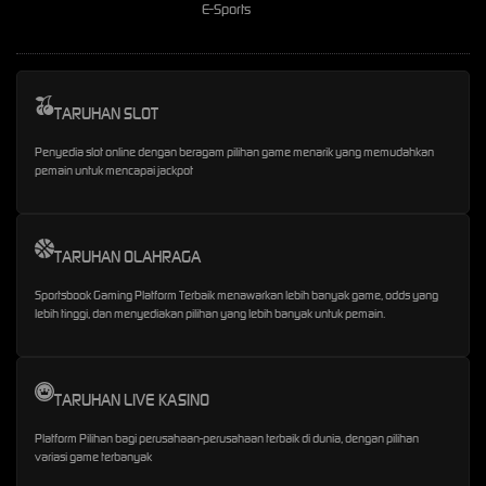
E-Sports
TARUHAN SLOT
Penyedia slot online dengan beragam pilihan game menarik yang memudahkan
pemain untuk mencapai jackpot
TARUHAN OLAHRAGA
Sportsbook Gaming Platform Terbaik menawarkan lebih banyak game, odds yang
lebih tinggi, dan menyediakan pilihan yang lebih banyak untuk pemain.
TARUHAN LIVE KASINO
Platform Pilihan bagi perusahaan-perusahaan terbaik di dunia, dengan pilihan
variasi game terbanyak