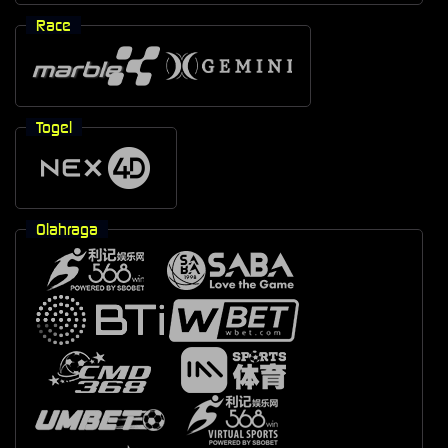
Race
Togel
Olahraga