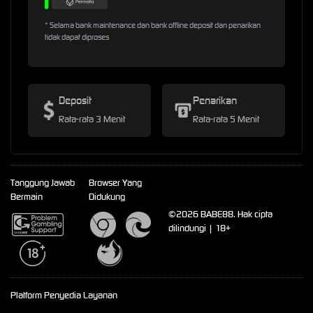
* Selama bank maintenance dan bank offline deposit dan penarikan
tidak dapat diproses
Deposit
Penarikan
Rata-rata 3 Menit
Rata-rata 5 Menit
Tanggung Jawab
Browser Yang
Bermain
Didukung
©2026 BABE88. Hak cipta
dilindungi | 18+
Platform Penyedia Layanan