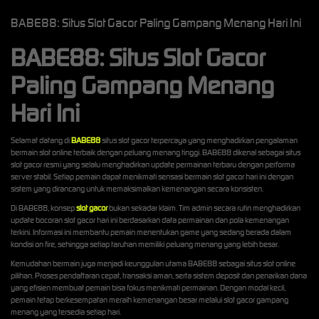
BABE88: Situs Slot Gacor Paling Gampang Menang Hari Ini
BABE88: Situs Slot Gacor
Paling Gampang Menang
Hari Ini
Selamat datang di
BABE88
situs slot gacor terpercaya yang menghadirkan pengalaman
bermain slot online terbaik dengan peluang menang tinggi. BABE88 dikenal sebagai situs
slot gacor resmi yang selalu menghadirkan update permainan terbaru dengan performa
server stabil. Setiap pemain dapat menikmati sensasi bermain slot gacor hari ini dengan
sistem yang dirancang untuk memaksimalkan kemenangan secara konsisten.
Di BABE88, konsep
slot gacor
bukan sekadar klaim. Tim admin secara rutin menghadirkan
update bocoran slot gacor hari ini berdasarkan data permainan dan pola kemenangan
terkini. Informasi ini membantu pemain menentukan game yang sedang berada dalam
kondisi on fire, sehingga setiap taruhan memiliki peluang menang yang lebih besar.
Kemudahan bermain juga menjadi keunggulan utama BABE88 sebagai situs slot online
pilihan. Proses pendaftaran cepat, transaksi aman, serta sistem deposit dan penarikan dana
yang efisien membuat pemain bisa fokus menikmati permainan. Dengan modal kecil,
pemain tetap berkesempatan meraih kemenangan besar melalui slot gacor gampang
menang yang tersedia setiap hari.