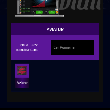
AVIATOR
Semua
Crash
permainan
Game
Aviator