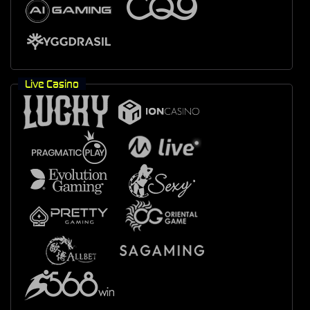
Live Casino