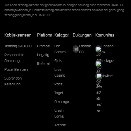
Jika Anda sedang mencari slot gacor malam ini dengan peluang cuan maksimal, BABE88
adalah jawabannya. Daftar sekarang dan rasakan sendiri sensasi bermain slot gacor yang
sesungguhnya hanya di BABE88!
Kebijaksanaan
Platform
Kategori
Dukungan
Komunitas
Tentang BABE88
Promosi
Hot
Csbabe
Facebo
Games
88
ok
Responsible
Loyalty
Gambling
Slots
Instagra
Referral
m
Pusat Bantuan
Live
Casino
Twitter
Syarat dan
Ketentuan
Race
Togel
Olahraga
Crash
Game
Arcade