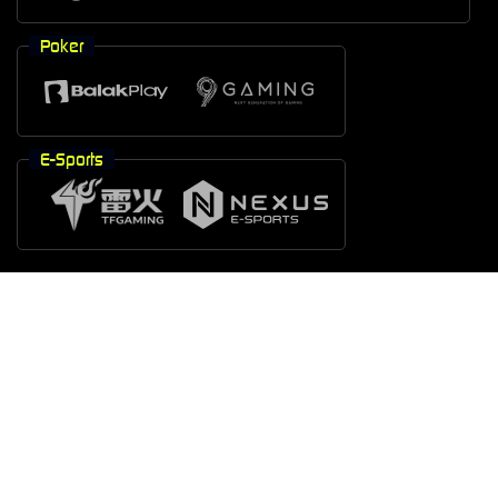
Poker
E-Sports