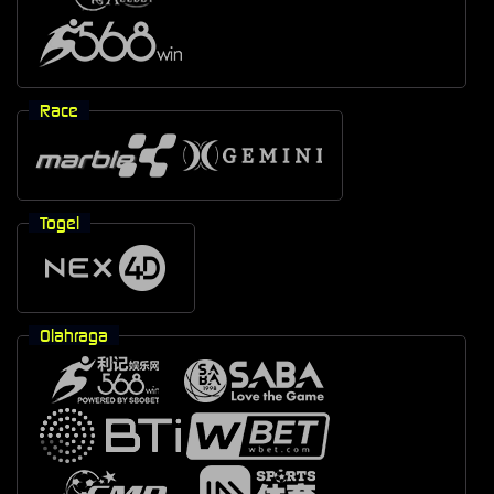
Race
Togel
Olahraga