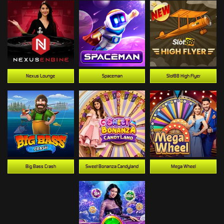
Nexus Lounge
Spaceman
Slot88 High Flyer
Big Bass Crash
Sweet Bonanza Candyland
Mega Wheel