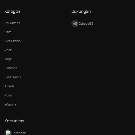
Kategori
Dukungan
Hot Games
Csbabe88
Slots
Live Casino
Race
Togel
Olahraga
Crash Game
Arcade
Poker
E-Sports
Komunitas
Facebook